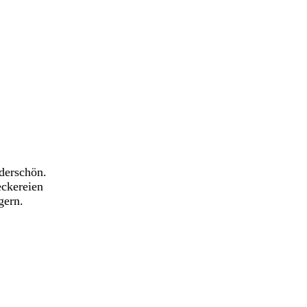
derschön.
eckereien
gern.