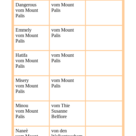
Dangerous
vom Mount
vom Mount
Palis
Palis
Emmely
vom Mount
vom Mount
Palis
Palis
Hatifa
vom Mount
vom Mount
Palis
Palis
Misery
vom Mount
vom Mount
Palis
Palis
Minou
vom Thie
vom Mount
Susanne
Palis
Belfiore
Naneè
von den