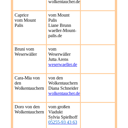
wolkentaucher.de
Caprice
vom Mount
vom Mount
Palis
Palis
Liane Brunn
waeller-Mount-
palis.de
Bruni vom
vom
Weserwäller
Weserwäller
Jutta Arens
weserwaeller.de
Cara-Mia von
von den
den
Wolkentauchern
Wolkentauchern
Diana Schneider
wolkentaucher.de
Doro von den
vom großen
Wolkentauchern
Viadukt
Sylvia Spielhoff
05255-93 43 63