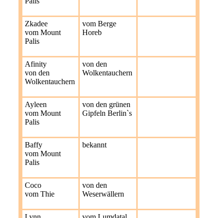
Palis
Zkadee
vom Berge
vom Mount
Horeb
Palis
Afinity
von den
von den
Wolkentauchern
Wolkentauchern
Ayleen
von den grünen
vom Mount
Gipfeln Berlin`s
Palis
Baffy
bekannt
vom Mount
Palis
Coco
von den
vom Thie
Weserwällern
Lynn
vom Lumdatal