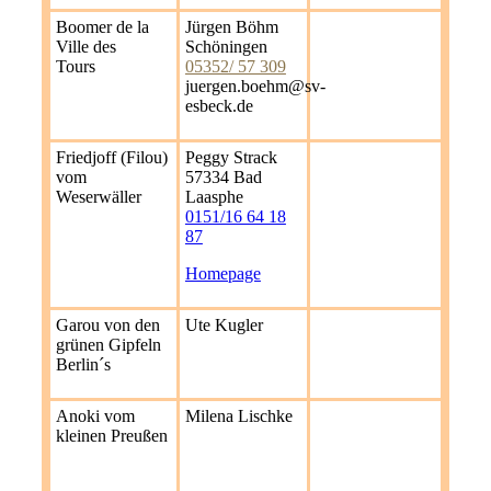
Boomer de la
Jürgen Böhm
Ville des
Schöningen
Tours
05352/ 57 309
juergen.boehm@sv-
esbeck.de
Friedjoff (Filou)
Peggy Strack
vom
57334 Bad
Weserwäller
Laasphe
0151/16 64 18
87
Homepage
Garou von den
Ute Kugler
grünen Gipfeln
Berlin´s
Anoki vom
Milena Lischke
kleinen Preußen