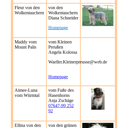
Fleur von den
von den
Wolkentauchern
Wolkentauchern
Diana Schneider
Homepage
Maddy vom
vom Kleinen
Mount Palis
Preußen
Angela Kolossa
Waeller.Kleinerpreusse@web.de
Homepage
Aimee-Luna
vom Fuße des
vom Würmtal
Hasenhorns
Anja Zschäge
07647-99 252
92
Ellina von den
von den grünen