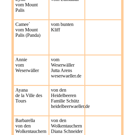
vom Mount
Palis
Camee`
vom bunten
vom Mount
Kliff
Palis (Panda)
Annie
vom
vom
Weserwäller
Weserwäller
Jutta Arens
weserwaeller.de
Ayana
von den
de la Ville des
Heidelbeeren
Tours
Familie Schütz
heidelbeerwaeller.de
Barbarella
von den
von den
Wolkentauchern
Wolkentauchern
Diana Schneider