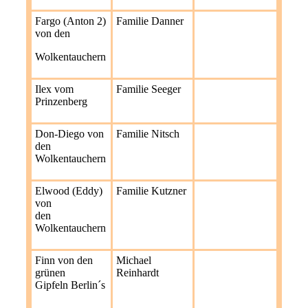
Fargo (Anton 2)
Familie Danner
von den
Wolkentauchern
Ilex vom
Familie Seeger
Prinzenberg
Don-Diego von
Familie Nitsch
den
Wolkentauchern
Elwood (Eddy)
Familie Kutzner
von
den
Wolkentauchern
Finn von den
Michael
grünen
Reinhardt
Gipfeln Berlin´s