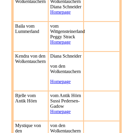
Wolkentauchern
Wolkentauchern
Diana Schneider
Homepage
Baila vom
vom
Lummerland
Wittgensteinerland
Peggy Strack
Homepage
Kendra von den
Diana Schneider
Wolkentauchern
von den
Wolkentauchern
Homepage
Bjelle vom
vom Antik Hörn
Antik Hörn
Sussi Pedersen-
Gadow
Homepage
Mystique von
von den
den
Wolkentauchern