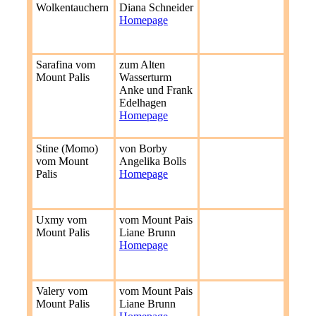
Wolkentauchern
Diana Schneider
Homepage
Sarafina vom
zum Alten
Mount Palis
Wasserturm
Anke und Frank
Edelhagen
Homepage
Stine (Momo)
von Borby
vom Mount
Angelika Bolls
Palis
Homepage
Uxmy vom
vom Mount Pais
Mount Palis
Liane Brunn
Homepage
Valery vom
vom Mount Pais
Mount Palis
Liane Brunn