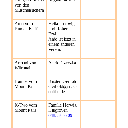
von den
Muschelsuchern
Anjo vom
Heike Ludwig
Bunten Kliff
und Robert
Feyh
Anjo ist jetzt in
einem anderen
Verein.
Armani vom
Astrid Czeczka
Würmtal
Hamlet vom
Kirsten Gerhold
Mount Palis
Gerhold@snack-
coffee.de
K-Two vom
Familie Herwig
Mount Palis
Hillgroven
04833/ 16 09