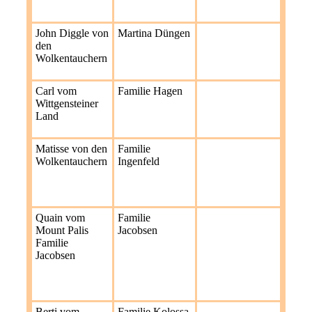
John Diggle von
Martina Düngen
den
Wolkentauchern
Carl vom
Familie Hagen
Wittgensteiner
Land
Matisse von den
Familie
Wolkentauchern
Ingenfeld
Quain vom
Familie
Mount Palis
Jacobsen
Familie
Jacobsen
Berti vom
Familie Kolossa