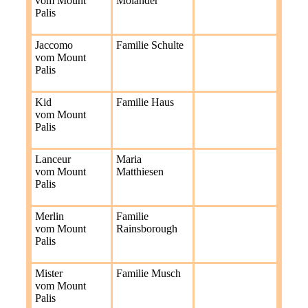
vom Mount
Molander
Palis
Jaccomo
Familie Schulte
vom Mount
Palis
Kid
Familie Haus
vom Mount
Palis
Lanceur
Maria
vom Mount
Matthiesen
Palis
Merlin
Familie
vom Mount
Rainsborough
Palis
Mister
Familie Musch
vom Mount
Palis