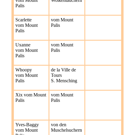
vom Mount
Wolkentauchern
Palis
Scarlette
vom Mount
vom Mount
Palis
Palis
Uxanne
vom Mount
vom Mount
Palis
Palis
Whoopy
de la Ville de
vom Mount
Tours
Palis
S. Mensching
Xix vom Mount
vom Mount
Palis
Palis
Yves-Baggy
von den
vom Mount
Muschelsuchern