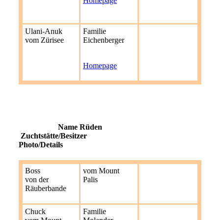
Homepage
Ulani-Anuk
Familie
vom Zürisee
Eichenberger
Homepage
Name Rüden
Zuchtstätte/Besitzer
Photo/Details
Boss
vom Mount
von der
Palis
Räuberbande
Chuck
Familie