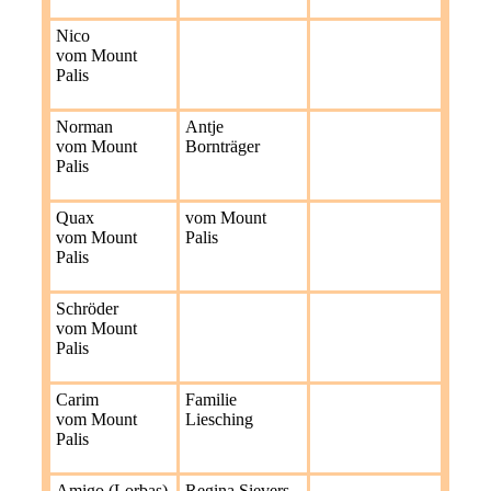
Nico
vom Mount
Palis
Norman
Antje
vom Mount
Bornträger
Palis
Quax
vom Mount
vom Mount
Palis
Palis
Schröder
vom Mount
Palis
Carim
Familie
vom Mount
Liesching
Palis
Amigo (Lorbas)
Regina Sievers