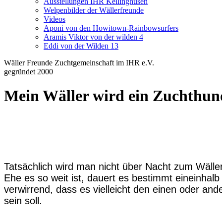
Ausstellungen IHR Kellinghusen
Welpenbilder der Wällerfreunde
Videos
Aponi von den Howitown-Rainbowsurfers
Aramis Viktor von der wilden 4
Eddi von der Wilden 13
Wäller Freunde Zuchtgemeinschaft im IHR e.V.
gegründet 2000
Mein Wäller wird ein Zuchthun
Tatsächlich wird man nicht über Nacht zum Wälle
Ehe es so weit ist, dauert es bestimmt eineinhalb
verwirrend, dass es vielleicht den einen oder an
sein soll.