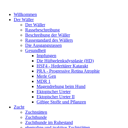
Willkommen
Der Wäller
Der Wäller
Rassebeschreibung
Beschreibung der Wäller
Rassestandard des Wällers
Die Ausgangsrassen
Gesundheit
Impfungen
Die Hüftgelenksdysplasie (HD)
HSF4 - Hederitärer Katarakt
PRA - Progressive Retina Atrophie
Merle Gen
MDR 1
Magendrehung beim Hund
Ektopischer Ureter
Ektopischer Ureter II
Giftige Stoffe und Pflanzen
Zucht
Zuchtstätten
Zuchthunde
Zuchthunde im Ruhestand
ehemalige und inaktive Zuchtstätten