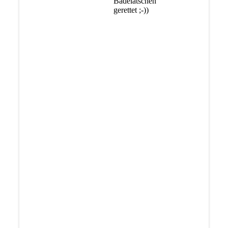
Badelatschen
gerettet ;-))