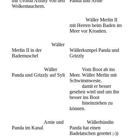
mit Uroma Afinity von den
Panda und Arnie
Wolkentauchern.
Wäller Merlin II
mit Herren beim Baden im
Meer vor Kroatien.
Wäller
Merlin II in der
Wällerkumpel Panda und
Bademuschel
Grizzly
Wäller
Vom Boot ab ins
Panda und Grizzly auf Sylt
Meer. Wäller Merlin mit
Schwimmweste,
damit er besser
gesehen wird und um ihn
besser ins Boot
hineinziehen zu
können.
Arnie und
Wällerhündin
Panda im Kanal
Panda hat einen
Badelatschen gerettet ;-))