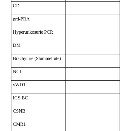
CD
prd-PRA
Hyperurikosurie PCR
DM
Brachyurie (Stummelrute)
NCL
vWD1
IGS BC
CSNB
CMR1